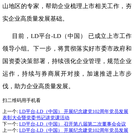
山地区的专家，帮助企业梳理上市相关工作，夯
实企业高质量发展基础。
目前，LD平台-LD（中国） 已成立上市工作
领导小组。
下一步
，
将
贯彻落实好市委市政府
和
国资委
决策部署
，
持续强化企业管理
，规范
企业
运作，持续与券商展开对接，加速推进上市步
伐，
助力企业高质量发展。
扫二维码用手机看
上一个
:
LD平台-LD（中国） 开展纪念建党102周年党员发展
表彰大会暨党委书记讲党课活动
下一个
:
LD平台-LD（中国） 召开第八届第二次董事会会议
上一个
:
LD平台-LD（中国） 开展纪念建党102周年党员发展