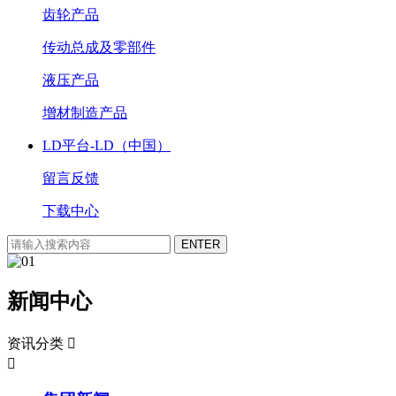
齿轮产品
传动总成及零部件
液压产品
增材制造产品
LD平台-LD（中国）
留言反馈
下载中心
新闻中心
资讯分类

