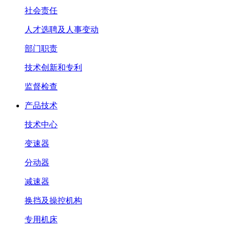
社会责任
人才选聘及人事变动
部门职责
技术创新和专利
监督检查
产品技术
技术中心
变速器
分动器
减速器
换挡及操控机构
专用机床