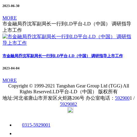
2023-06-30
MORE
市金融局乔沈军副局长一行到LD平台-LD（中国） 调研指导
上市工作
市金融局乔沈军副局长一行到LD平台-LD（中国） 调研指导上市工作
2023-04-04
MORE
Copyright © 1999-2021 Tangshan Gear Group Ltd (TGG) All
Rights Reserved.LD平台-LD（中国） 版权所有
地址:河北省唐山市开发区火炬路206号 办公室电话：
592900
1 /
5929082
0315-5929001