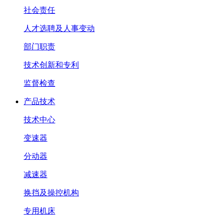
社会责任
人才选聘及人事变动
部门职责
技术创新和专利
监督检查
产品技术
技术中心
变速器
分动器
减速器
换挡及操控机构
专用机床