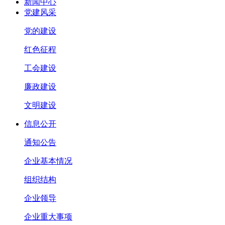
新闻中心
党建风采
党的建设
红色征程
工会建设
廉政建设
文明建设
信息公开
通知公告
企业基本情况
组织结构
企业领导
企业重大事项