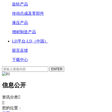
齿轮产品
传动总成及零部件
液压产品
增材制造产品
LD平台-LD（中国）
留言反馈
下载中心
信息公开
资讯分类


您的位置：