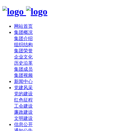
网站首页
集团概况
集团介绍
组织结构
集团荣誉
企业文化
历史沿革
集团成员
集团视频
新闻中心
党建风采
党的建设
红色征程
工会建设
廉政建设
文明建设
信息公开
通知公告