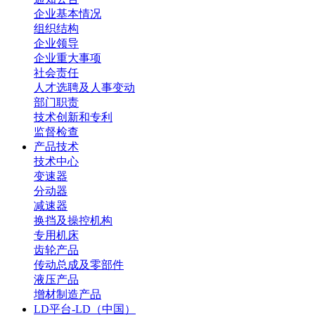
企业基本情况
组织结构
企业领导
企业重大事项
社会责任
人才选聘及人事变动
部门职责
技术创新和专利
监督检查
产品技术
技术中心
变速器
分动器
减速器
换挡及操控机构
专用机床
齿轮产品
传动总成及零部件
液压产品
增材制造产品
LD平台-LD（中国）